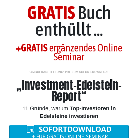
GRATIS
Buch
enthüllt ...
+GRATIS
ergänzendes Online
Seminar
SYMBOLDARSTELLUNG: PDF ZUM SOFORT-DOWNLOAD
„Investment-Edelstein-
Report“
11 Gründe, warum
Top-Investoren in
Edelsteine investieren
SOFORTDOWNLOAD
+ FÜR GRATIS ONLINE-SEMINAR