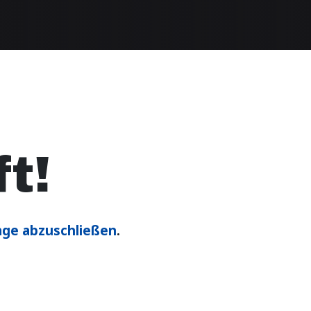
t!
age abzuschließen
.