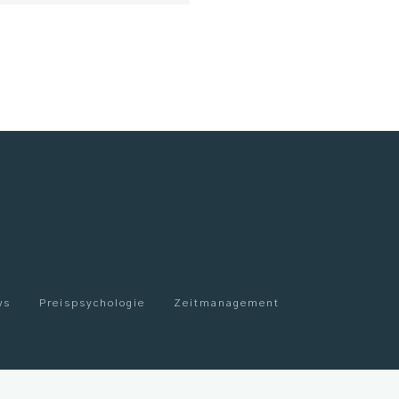
ws
Preispsychologie
Zeitmanagement