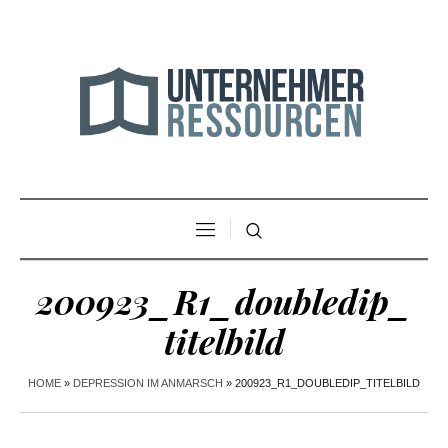
200923_R1_doubledip_
titelbild
HOME
»
DEPRESSION IM ANMARSCH
»
200923_R1_DOUBLEDIP_TITELBILD