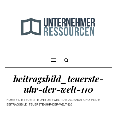
beitragsbild_teuerste-
uhr-der-welt-110
HOME
»
DIE TEUERSTE UHR DER WELT: DIE 201 KARAT CHOPARD
»
BEITRAGSBILD_TEUERSTE-UHR-DER-WELT-110