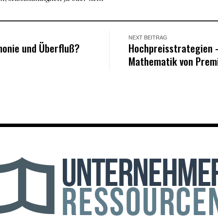
NEXT BEITRAG
monie und Überfluß?
Hochpreisstrategien 
Mathematik von Pre