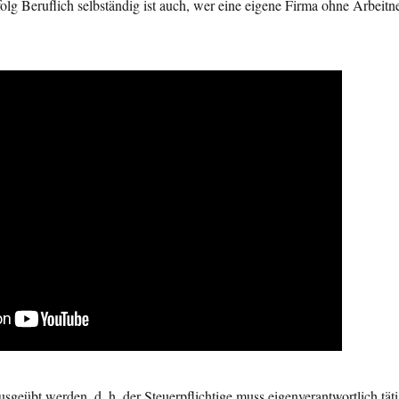
lg Beruflich selbständig ist auch, wer eine eigene Firma ohne Arbeitn
usgeübt werden, d. h. der Steuerpflichtige muss eigenverantwortlich t