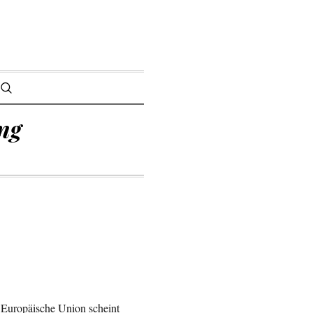
ng
äische Union scheint