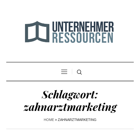
Schlagwort:
zahnarztmarketing
HOME
»
ZAHNARZTMARKETING