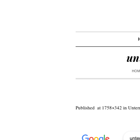
un
HOM
Published
at 1758×342 in
Unter