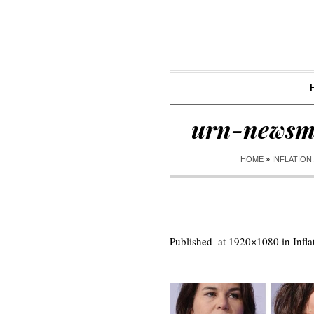
urn-newsm
HOME
»
INFLATION
Published
at 1920×1080 in
Infl