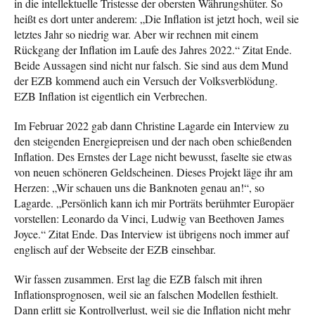
in die intellektuelle Tristesse der obersten Währungshüter. So
heißt es dort unter anderem: „Die Inflation ist jetzt hoch, weil sie
letztes Jahr so niedrig war. Aber wir rechnen mit einem
Rückgang der Inflation im Laufe des Jahres 2022.“ Zitat Ende.
Beide Aussagen sind nicht nur falsch. Sie sind aus dem Mund
der EZB kommend auch ein Versuch der Volksverblödung.
EZB Inflation ist eigentlich ein Verbrechen.
Im Februar 2022 gab dann Christine Lagarde ein Interview zu
den steigenden Energiepreisen und der nach oben schießenden
Inflation. Des Ernstes der Lage nicht bewusst, faselte sie etwas
von neuen schöneren Geldscheinen. Dieses Projekt läge ihr am
Herzen: „Wir schauen uns die Banknoten genau an!“, so
Lagarde. „Persönlich kann ich mir Porträts berühmter Europäer
vorstellen: Leonardo da Vinci, Ludwig van Beethoven James
Joyce.“ Zitat Ende. Das Interview ist übrigens noch immer auf
englisch auf der Webseite der EZB einsehbar.
Wir fassen zusammen. Erst lag die EZB falsch mit ihren
Inflationsprognosen, weil sie an falschen Modellen festhielt.
Dann erlitt sie Kontrollverlust, weil sie die Inflation nicht mehr