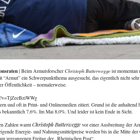
ionsraten
| Beim Armutsforscher
Christoph Butterwegge
ist momentan m
mit “Armut” ein Schwerpunktthema ausgesucht, das eigentlich nicht sehr a
er Öffentlichkeit – normalerweise.
ch?v=TjZeeBziWWg
rn und oft in Print- und Onlinemedien zitiert. Grund ist die anhaltend 
 bekanntlich 7,6%. Im Mai 8,0%. Und leider ist kein Ende in Sicht.
en Zahlen warnt
Christoph Butterwegge
vor einer Ausbreitung der Arm
teigende Energie- und Nahrungsmittelpreise werden bis in die Mitte der 
am vergangenen Freitag der „Rheinischen Post“.