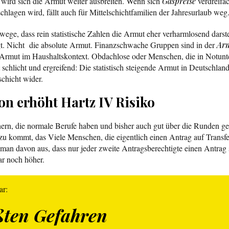
wird sich die Armut weiter ausbreiten. Wenn sich
Gaspreise
verdreifa
hlagen wird, fällt auch für Mittelschichtfamilien der Jahresurlaub weg
ge, dass rein statistische Zahlen die Armut eher verharmlosend darstel
. Nicht die absolute Armut. Finanzschwache Gruppen sind in der
Arm
 Armut im Haushaltskontext. Obdachlose oder Menschen, die in Notunt
 schlicht und ergreifend: Die statistisch steigende Armut in Deutschlan
schicht wider.
ion erhöht Hartz IV Risiko
enern, die normale Berufe haben und bisher auch gut über die Runden
zu kommt, das Viele Menschen, die eigentlich einen Antrag auf Transfer
man davon aus, dass nur jeder zweite Antragsberechtigte einen Antrag 
ar noch höher.
ar:
ßten Gefahren