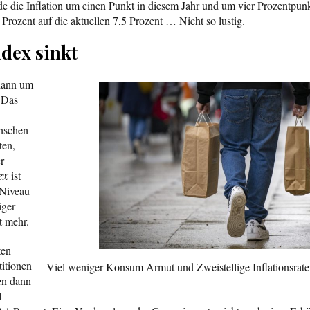
 die Inflation um einen Punkt in diesem Jahr und um vier Prozentpun
Prozent auf die aktuellen 7,5 Prozent … Nicht so lustig.
dex sinkt
dann um
 Das
nschen
ten,
r
ex
ist
 Niveau
iger
ht mehr.
ten
titionen
Viel weniger Konsum Armut und Zweistellige Inflationsraten
en dann
4