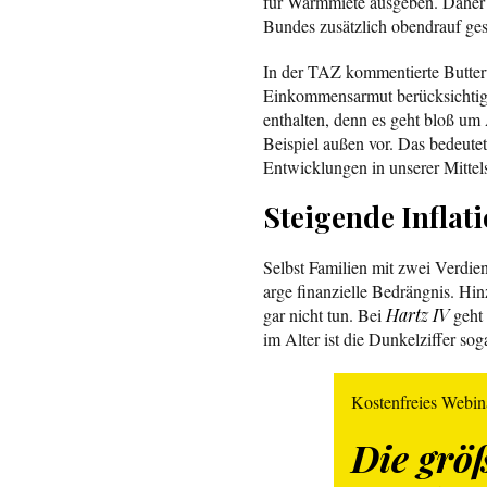
für Warmmiete ausgeben. Daher 
Bundes zusätzlich obendrauf gesc
In der TAZ kommentierte Butterwe
Einkommensarmut berücksichtigt
enthalten, denn es geht bloß um
Beispiel außen vor. Das bedeutet
Entwicklungen in unserer Mittel
Steigende Inflat
Selbst Familien mit zwei Verdi
arge finanzielle Bedrängnis. Hin
gar nicht tun. Bei
Hartz IV
geht 
im Alter ist die Dunkelziffer sog
Kostenfreies Webin
Die grö