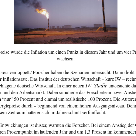
eise würde die Inflation um einen Punkt in diesem Jahr und um vier P
wachsen.
preis verdoppelt? Forscher haben die Szenarien untersucht: Dann droht
r Inflationsrate. Das Institut der deutschen Wirtschaft – kurz IW – rech
hlagene deutsche Wirtschaft. In einer neuen
IW-Studie
untersuchte da
r und den Arbeitsmarkt. Dabei simulierte das Forscherteam zwei Anstie
m “nur” 50 Prozent und einmal um realistische 100 Prozent. Die Autoren
nergiepreise durch – beginnend von einem hohen Ausgangsniveau. Denn
em Zeitraum hatte er sich im Jahresschnitt verfünffacht.
 Entwicklungen ist düster, warnten die Forscher. Bei einem Anstieg der
teren Prozentpunkt im laufenden Jahr und um 1,3 Prozent im kommenden 