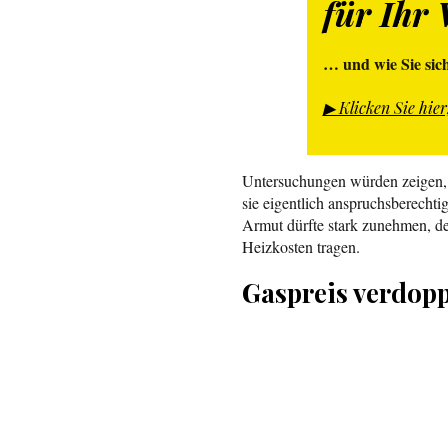
für Ihr
… und wie Sie sic
▶︎ Klicken Sie hi
Untersuchungen würden zeigen, d
sie eigentlich anspruchsberecht
Armut dürfte stark zunehmen, de
Heizkosten tragen.
Gaspreis verdopp