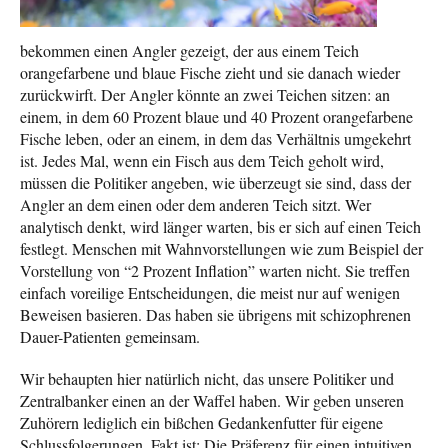
bekommen einen Angler gezeigt, der aus einem Teich
orangefarbene und blaue Fische zieht und sie danach wieder
zurückwirft. Der Angler könnte an zwei Teichen sitzen: an
einem, in dem 60 Prozent blaue und 40 Prozent orangefarbene
Fische leben, oder an einem, in dem das Verhältnis umgekehrt
ist. Jedes Mal, wenn ein Fisch aus dem Teich geholt wird,
müssen die Politiker angeben, wie überzeugt sie sind, dass der
Angler an dem einen oder dem anderen Teich sitzt. Wer
analytisch denkt, wird länger warten, bis er sich auf einen Teich
festlegt. Menschen mit Wahnvorstellungen wie zum Beispiel der
Vorstellung von “2 Prozent Inflation” warten nicht. Sie treffen
einfach voreilige Entscheidungen, die meist nur auf wenigen
Beweisen basieren. Das haben sie übrigens mit schizophrenen
Dauer-Patienten gemeinsam.
Wir behaupten hier natürlich nicht, das unsere Politiker und
Zentralbanker einen an der Waffel haben. Wir geben unseren
Zuhörern lediglich ein bißchen Gedankenfutter für eigene
Schlussfolgerungen. Fakt ist: Die Präferenz für einen intuitiven